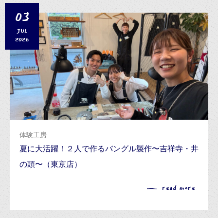
03
JUL
2026
体験工房
夏に大活躍！２人で作るバングル製作〜吉祥寺・井
の頭〜（東京店）
read more