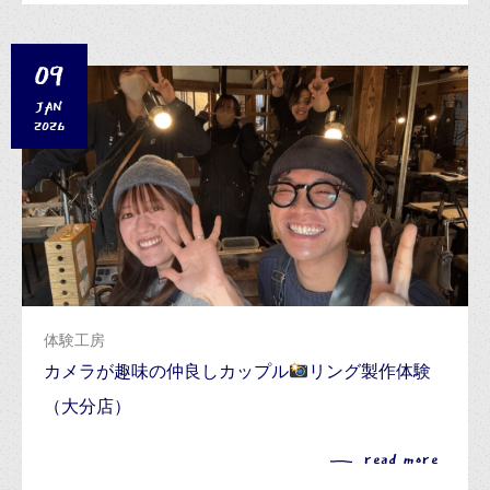
09
JAN
2026
体験工房
カメラが趣味の仲良しカップル
リング製作体験
（大分店）
read more