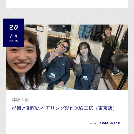
20
APR
2026
体験工房
槌目と刻印のペアリング製作体験工房（東京店）
read more