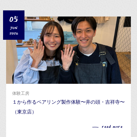
05
JUN
2026
体験工房
１から作るペアリング製作体験〜井の頭・吉祥寺〜
（東京店）
read more