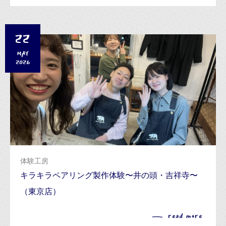
22
MAY
2026
体験工房
キラキラペアリング製作体験〜井の頭・吉祥寺〜
（東京店）
read more