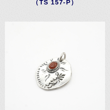
（TS 157-P）