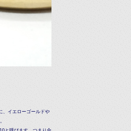
別に、イエローゴールドや
。
をK10と呼びます。つまり合