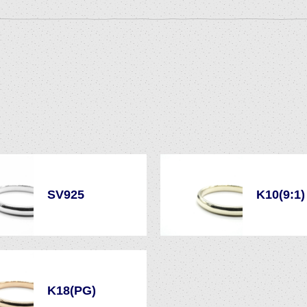
SV925
K10(9:1)
K18(PG)