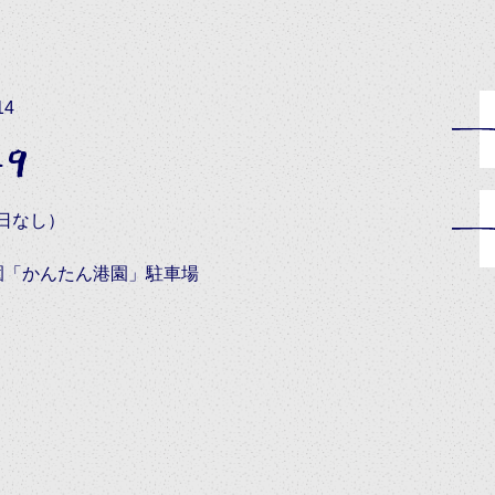
14
49
休日なし）
園「かんたん港園」駐車場