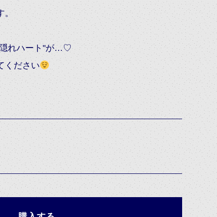
す。
隠れハート"が…♡
てください
購入する