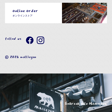
Online Order
オンラインストア
follow us
© 2026 mallieyan
Unbreakable Memories.