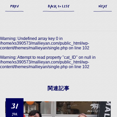
PREV
BACK to LIST
NEXT
Warning
: Undefined array key 0 in
/home/xs390573/mallieyan.com/public_html/wp-
content/themes/mallieyan/single.php
on line
102
Warning
: Attempt to read property "cat_ID" on null in
/home/xs390573/mallieyan.com/public_html/wp-
content/themes/mallieyan/single.php
on line
102
関連記事
31
JUL