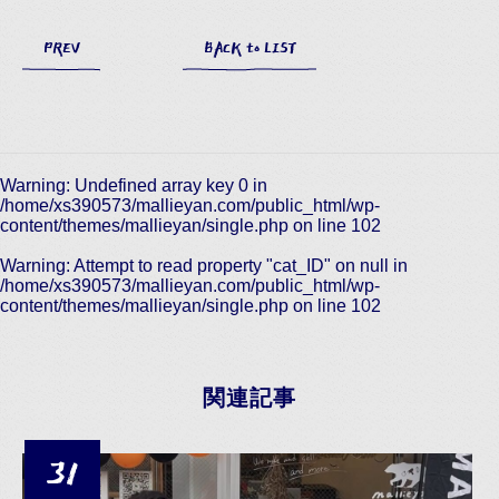
PREV
BACK to LIST
Warning
: Undefined array key 0 in
/home/xs390573/mallieyan.com/public_html/wp-
content/themes/mallieyan/single.php
on line
102
Warning
: Attempt to read property "cat_ID" on null in
/home/xs390573/mallieyan.com/public_html/wp-
content/themes/mallieyan/single.php
on line
102
関連記事
31